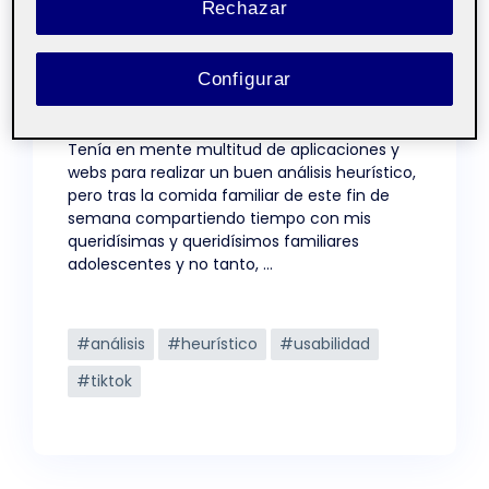
Rechazar
Configurar
Tenía en mente multitud de aplicaciones y
webs para realizar un buen análisis heurístico,
pero tras la comida familiar de este fin de
semana compartiendo tiempo con mis
queridísimas y queridísimos familiares
adolescentes y no tanto, …
Etiquetas
#análisis
#heurístico
#usabilidad
#tiktok