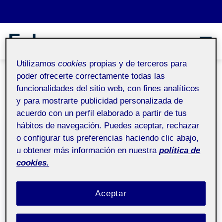
Saltar al contenido
Judit Agüera García
juditag(Ü)
Utilizamos
cookies
propias y de terceros para
poder ofrecerte correctamente todas las
17 Noviembre, 2023
funcionalidades del sitio web, con fines analíticos
y para mostrarte publicidad personalizada de
acuerdo con un perfil elaborado a partir de tus
hábitos de navegación. Puedes aceptar, rechazar
Análisis heurístico de la web de
o configurar tus preferencias haciendo clic abajo,
TikTok
u obtener más información en nuestra
política de
cookies.
Fecha de publicación
17 noviembre, 2023
por
Judit Agüera
en Análisis heurístico de la web
García
Deja un comentario
Aceptar