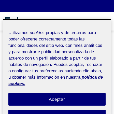
Saltar al contenido
Judit Agüera García
juditag(Ü)
Utilizamos
cookies
propias y de terceros para
poder ofrecerte correctamente todas las
Etiqueta:
#tiktok
funcionalidades del sitio web, con fines analíticos
y para mostrarte publicidad personalizada de
acuerdo con un perfil elaborado a partir de tus
hábitos de navegación. Puedes aceptar, rechazar
Análisis heurístico de la web de
o configurar tus preferencias haciendo clic abajo,
TikTok
u obtener más información en nuestra
política de
cookies.
Fecha de publicación
17 noviembre, 2023
por
Judit Agüera
en Análisis heurístico de la web
García
Deja un comentario
Aceptar