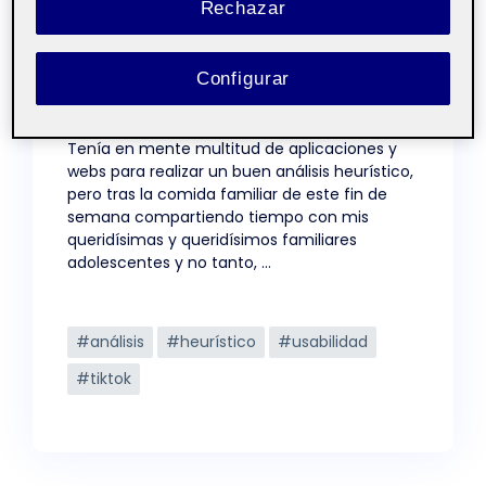
Rechazar
Configurar
Tenía en mente multitud de aplicaciones y
webs para realizar un buen análisis heurístico,
pero tras la comida familiar de este fin de
semana compartiendo tiempo con mis
queridísimas y queridísimos familiares
adolescentes y no tanto, …
Etiquetas
#análisis
#heurístico
#usabilidad
#tiktok